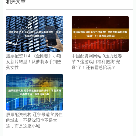
相关文章
股票配资114 《金刚狼》小狼
中国配资网网站 0压力过春
女新片转型！从萝莉杀手到堕
节？这游戏用福利把我“宠
落女性
废”了！还有霸总陪玩？
股票配资机构 辽宁最适宜居住
的城市！不是沈阳也不是大
连，而是这座小城