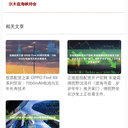
尔木兹海峡待命
相关文章
股票配资之家 OPPO Find X9
正规股指配资开户官网 宋凝霜
系列官宣：7000mAh电池与五
傅照野沈清月《渡海寻霜，岁
年长寿技术
岁年年》推开家门，傅照野坐
在沙发上正在看文件。